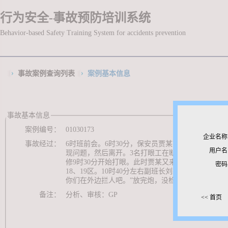
行为安全-事故预防培训系统
Behavior-based Safety Training System for accidents prevention
事故案例查询列表
案例基本信息
事故基本信息
案例编号：
01030173
企业名称
事故经过：
6时班前会。6时30分，保安员贾某带领打眼工3名，
用户名
现问题，然后离开。3名打眼工在断层下面掘进工作
修9时30分开始打眼。此时贾某又来17煤区检查
密码
18、19区。10时40分左右副班长刘某和贾某准备
你们在外边拦人吧。”放完炮，没检查工作面安全，工
备注：
分析、审核：GP
<< 首页